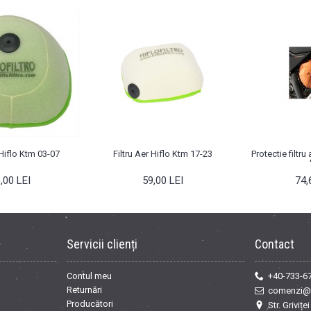
 Hiflo Ktm 03-07
Filtru Aer Hiflo Ktm 17-23
Protectie filtr
,00 LEI
59,00 LEI
74,
Servicii clienți
Contact
Contul meu
+40-733-6
Returnări
comenzi@
Producători
Str. Griviț