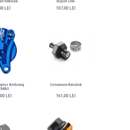
ad Rekluse
Bușon Ulei
00 LEI
107,00 LEI
ceptor Ambreiaj
Conexiune Benzină
EMBO
00 LEI
161,00 LEI