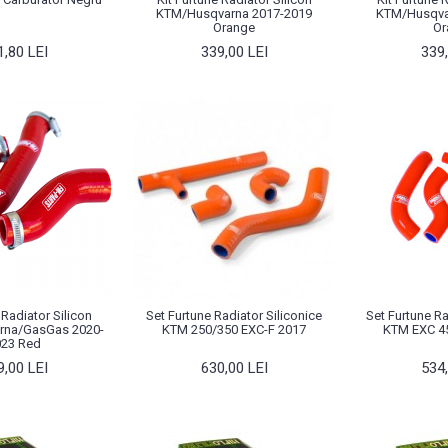
KTM/Husqvarna 2017-2019
KTM/Husqva
Orange
Or
1,80 LEI
339,00 LEI
339,
 Radiator Silicon
Set Furtune Radiator Siliconice
Set Furtune Ra
rna/GasGas 2020-
KTM 250/350 EXC-F 2017
KTM EXC 45
023 Red
9,00 LEI
630,00 LEI
534,