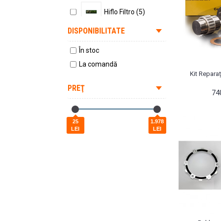
Hiflo Filtro (5)
DISPONIBILITATE
Husqvarna (1)
În stoc
Kite (1)
La comandă
Kit Reparaț
KTM (14)
PREŢ
74
Moose Racing (1)
25
1.978
LEI
LEI
Prox (1)
Rekluse (2)
SAMCO (3)
V-FORCE (1)