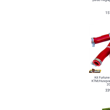
15
Kit Furtune
KTM/Husqva
2
33