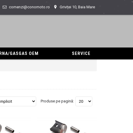
comenzi@conomoto.ro
Griviței 10, Baia Mare
ARNA/GASGAS OEM
SERVICE
Produse pe pagină: