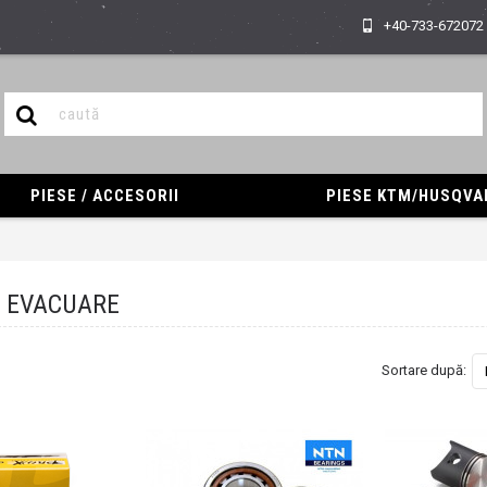
+40-733-672072
PIESE / ACCESORII
PIESE KTM/HUSQV
 EVACUARE
Sortare după: