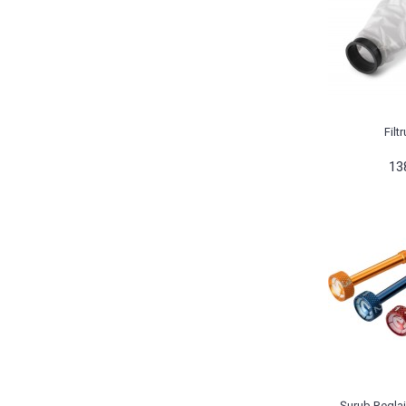
Filt
13
Şurub Reglaj