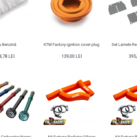
ru Benzină
KTM Factory ignition cover plug
Set Lamele Re
8,78 LEI
139,00 LEI
395,
 Carburator Negru
Kit Furtune Radiator Silicon
Kit Furtune 