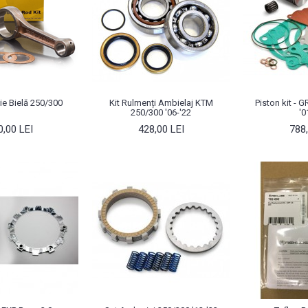
ie Bielă 250/300
Kit Rulmenți Ambielaj KTM
Piston kit - G
250/300 '06-'22
'0
0,00 LEI
428,00 LEI
788,