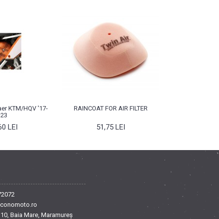
u aer KTM/HQV '17-
RAINCOAT FOR AIR FILTER
'23
60 LEI
51,75 LEI
72072
conomoto.ro
ei 10, Baia Mare, Maramureș