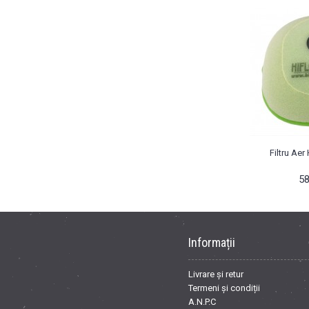
Filtru Aer
58
Informații
Livrare și retur
Termeni și condiții
A.N.P.C