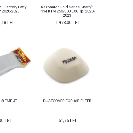
F Factory Fatty
Rezonator Gold Series Gnarly™
 2020-2023
Pipe KTM 250/300 EXC Tpi 2020-
2023
,18 LEI
1.978,00 LEI
bă FMF 4T
DUSTCOVER FOR AIR FILTER
00 LEI
51,75 LEI