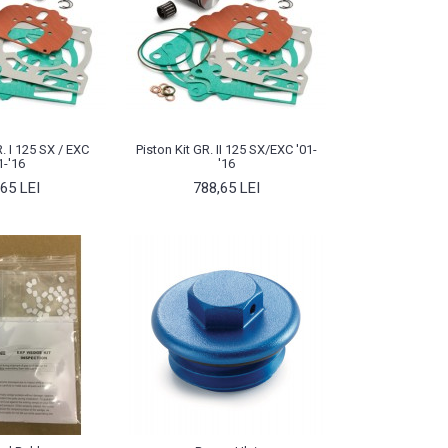
R. I 125 SX / EXC
Piston Kit GR. II 125 SX/EXC '01-
1-'16
'16
65 LEI
788,65 LEI