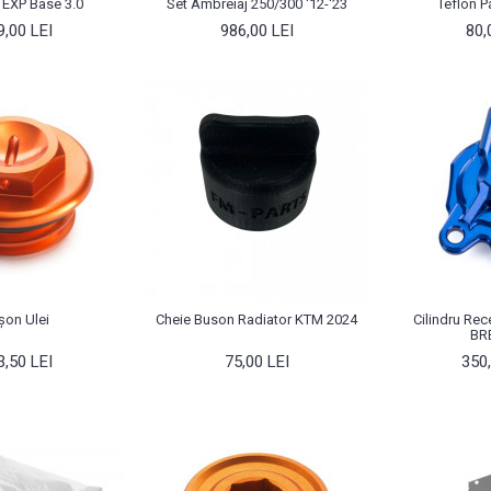
 EXP Base 3.0
Set Ambreiaj 250/300 '12-'23
Teflon P
9,00 LEI
986,00 LEI
80,
șon Ulei
Cheie Buson Radiator KTM 2024
Cilindru Re
BR
3,50 LEI
75,00 LEI
350,