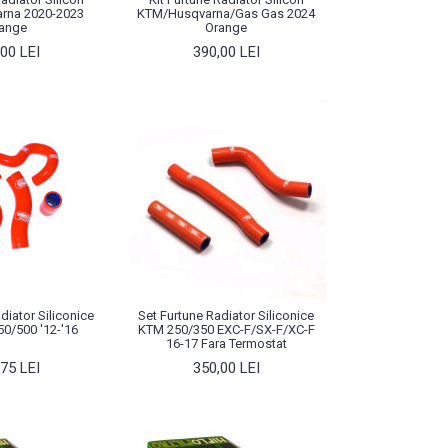
rna 2020-2023
KTM/Husqvarna/Gas Gas 2024
ange
Orange
00 LEI
390,00 LEI
diator Siliconice
Set Furtune Radiator Siliconice
0/500 '12-'16
KTM 250/350 EXC-F/SX-F/XC-F
16-17 Fara Termostat
75 LEI
350,00 LEI