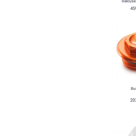
Rekluse
45
Bu
20