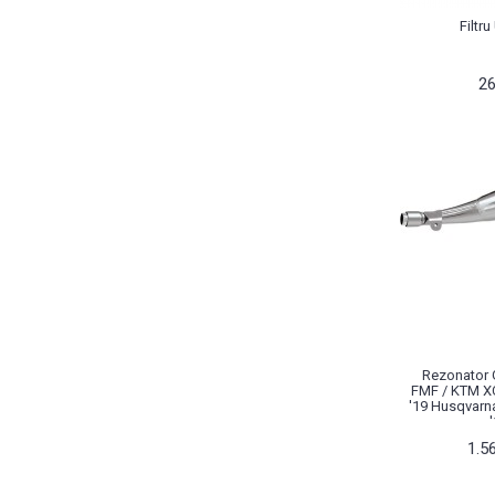
Filtr
26
Rezonator G
FMF / KTM XC
'19 Husqvarn
1.5