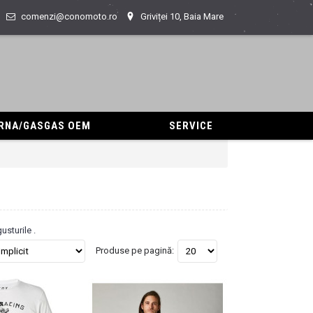
comenzi@conomoto.ro
Griviței 10, Baia Mare
ARNA/GASGAS OEM
SERVICE
sturile .
Produse pe pagină: