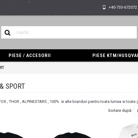
+40-733-672072
PIESE / ACCESORII
PIESE KTM/HUSQV
RT
& SPORT
OX , THOR , ALPINESTARS , 100% si alte branduri pentru toata lumea si toate gu
Sortare după: