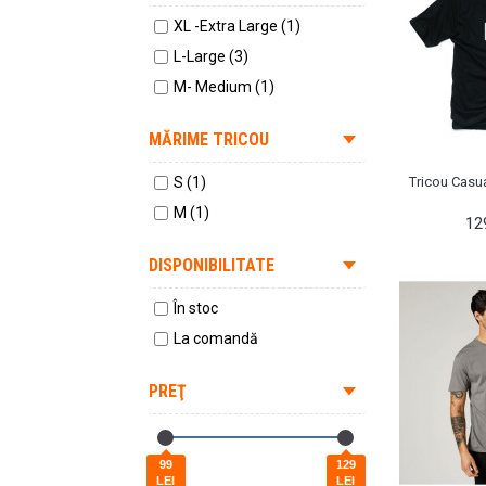
XL -Extra Large (1)
L-Large (3)
M- Medium (1)
MĂRIME TRICOU
S (1)
Tricou Casua
M (1)
12
DISPONIBILITATE
În stoc
La comandă
PREŢ
99
129
LEI
LEI